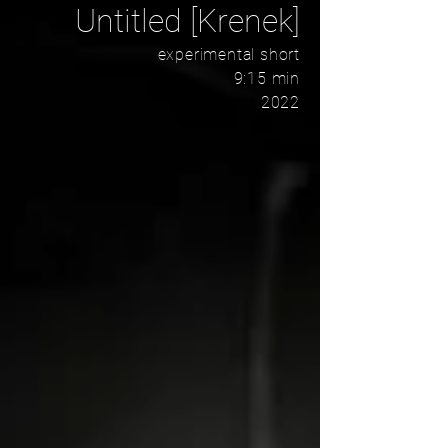
Untitled [Krenek]
experimental short
9:15 min
2022