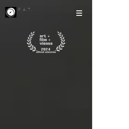
F . A . T .