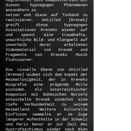
Möglichkeit sich kompositorisch mit
diesen hypnagogen Phänomenen
anzunähern zu
setzen und diese auf Tonband zu
realisieren.
Untitled [Krenek]
greift diese hypnagogen
Assoziationen Kreneks wieder auf
und spannt eine traumhafte,
unwirkliche Bild- und Klangwelt auf
innerhalb derer erhaltenes
Videomaterial von Krenek und
Fragmente von Kreneks Musik
fluktuieren.
Die visuelle Ebene von
Untitled
[Krenek]
widmet sich dem Aspekt der
Heimatlosigkeit, der in Kreneks
Biografie eine prägende Rolle
einnimmt. Als österreichischer
Komponist mit böhmischen Wurzeln
entwickelte Krenek zunächst eine
tiefe Verbundenheit zu seinem
Heimatland. Weitere kulturelle
Einflüsse sammelte er im Zuge
längerer Aufenthalte in der Schweiz
und Paris bevor er zur Zeit des
Austrofaschismus wieder nach Wien