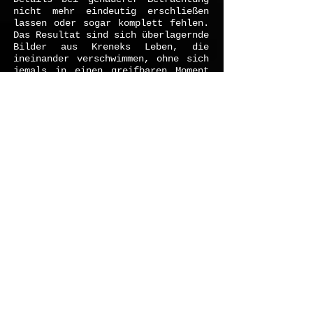
nicht mehr eindeutig erschließen
lassen oder sogar komplett fehlen.
Das Resultat sind sich überlagernde
Bilder aus Kreneks Leben, die
ineinander verschwimmen, ohne sich
jemals in einen greifbaren Moment
zu stabilisieren. In diesem Meer
aus fernen Erinnerungen schwebt
Krenek selbst als vage Silhouette
umher und wird mit Fragmenten
seines Lebens konfrontiert.
Untitled [Krenek]
greift die
kompositorische Fluidität an Stilen
in Krenkes Schaffen auf und bedient
sich einer memorierenden
Kompositionstechnik, die Krenek in
seinem Streichquartett No. 8 op.
233 anwendete. In diesem
Streichquartett erinnerte er sich
an sein voriges Schaffen für diese
Besetzung, das sowohl atonale,
zwölftontechnische und
neoklassizistische Werke umfasst
und verarbeitete im Laufe des
Stückes Zitate aus all seinen